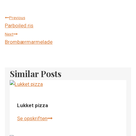
Indlægsnavigation
Previous
Parboiled ris
Next
Brombærmarmelade
Similar Posts
Lukket pizza
Se opskriften
Lukket
pizza