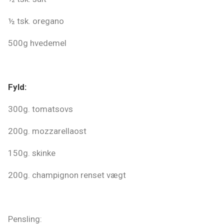
½ tsk. oregano
500g hvedemel
Fyld:
300g. tomatsovs
200g. mozzarellaost
150g. skinke
200g. champignon renset vægt
Pensling: