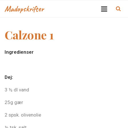
Skip
Madopskrifter
to
content
Calzone 1
Ingredienser
Dej:
3 ½ dl vand
25g gær
2 spsk. olivenolie
½ tsk. salt