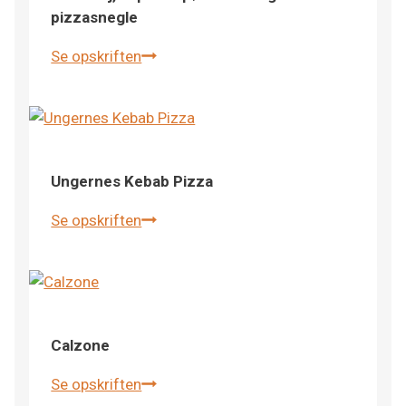
pizzasnegle
Se opskriften
Pizzadej,
super
til
pølsehorn
og
pizzasnegle
Ungernes Kebab Pizza
Se opskriften
Ungernes
Kebab
Pizza
Calzone
Se opskriften
Calzone